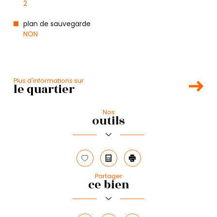
2
plan de sauvegarde
NON
Plus d'informations sur
le quartier
Nos
Leaflet
|
©
Maps
|
© OpenStreetMap
Jawg
outils
+
−
Sélectionner
Calculatrice
Imprimer
Partager
ce bien