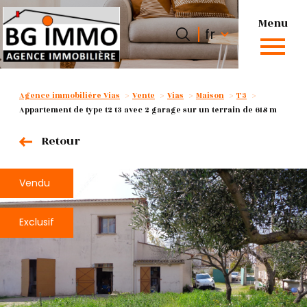
Menu
Langue
Langue
fr
0
fr
Accueil
Agence immobilière Vias
Vente
Vias
Maison
T3
Appartement de type t2 t3 avec 2 garage sur un terrain de 618 m
Retour
Vendu
Exclusif