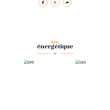
facebook
twitter
Plus
de
partage
Bilan
énergétique
Commerces et santé
Loisirs
Bar
Bibliothèque
Ecoles
Transports
École primaire
Gare ferroviaire
Pratique