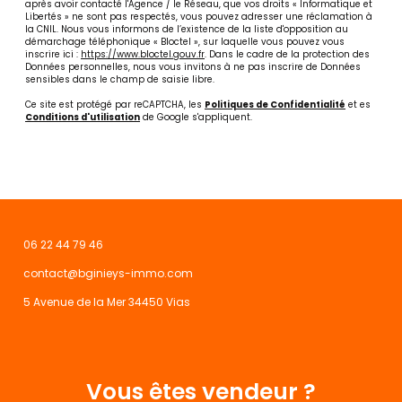
après avoir contacté l'Agence / le Réseau, que vos droits « Informatique et
Libertés » ne sont pas respectés, vous pouvez adresser une réclamation à
la CNIL. Nous vous informons de l’existence de la liste d'opposition au
démarchage téléphonique « Bloctel », sur laquelle vous pouvez vous
inscrire ici :
https://www.bloctel.gouv.fr
. Dans le cadre de la protection des
Données personnelles, nous vous invitons à ne pas inscrire de Données
sensibles dans le champ de saisie libre.
Ce site est protégé par reCAPTCHA, les
Politiques de Confidentialité
et es
Conditions d'utilisation
de Google s'appliquent.
06 22 44 79 46
contact@bginieys-immo.com
5 Avenue de la Mer 34450 Vias
Vous êtes vendeur ?