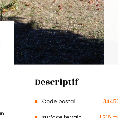
Descriptif
Code postal
3445
in
surface terrain
1 216 m