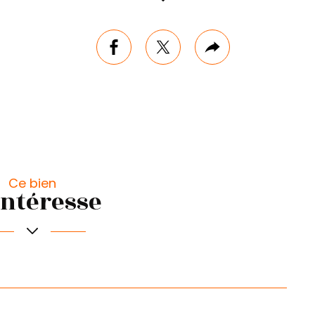
mer
facebook
twitter
Plus
de
partage
Ce bien
intéresse