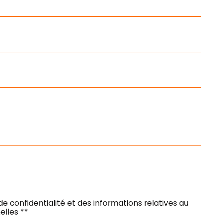
Ecoles
Transports
e
École
Gare
maternelle
ferroviaire
École primaire
 de confidentialité et des informations relatives au
lles **