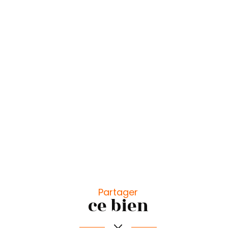
Partager
Leaflet
|
©
Maps
|
© OpenStreetMap
Jawg
ce bien