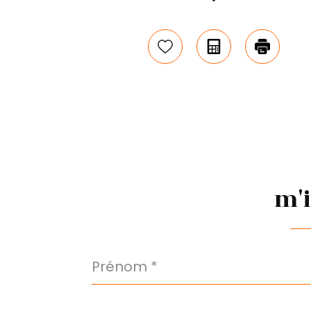
Sélectionner
Calculatrice
Impri
m'
Prénom
*
Nom