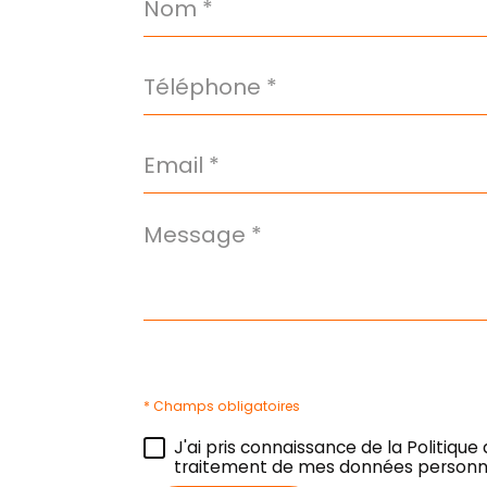
*
Téléphone
*
Email
Commerces et
Loisirs
*
santé
Message
Bar
Bibliothèqu
*
Presse et
Tabac
Pratique
* Champs obligatoires
J'ai pris connaissance de la Politique
Bureau de
traitement de mes données personne