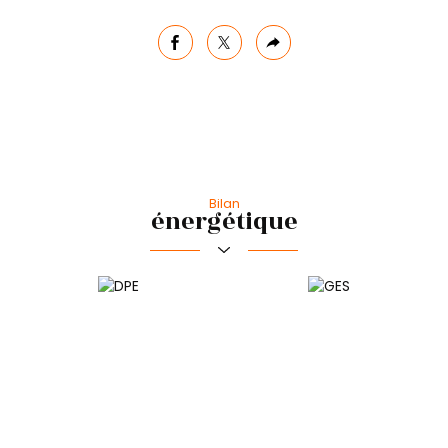
facebook
twitter
Plus
de
partage
Bilan
énergétique
Commerces et santé
Loisirs
Bar
Bibliothèque
Ecoles
Transports
École primaire
Gare ferroviaire