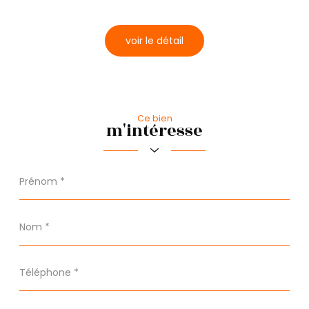
Pratique
voir le détail
Bureau de poste
Mairie
Ce bien
m'intéresse
Prénom
*
Nom
*
Téléphone
*
Email