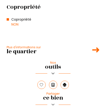
Copropriété
Copropriété
NON
Plus d'informations sur
le quartier
Nos
Leaflet
|
©
Maps
|
© OpenStreetMap
Jawg
outils
+
−
Sélectionner
Calculatrice
Imprimer
Partager
ce bien