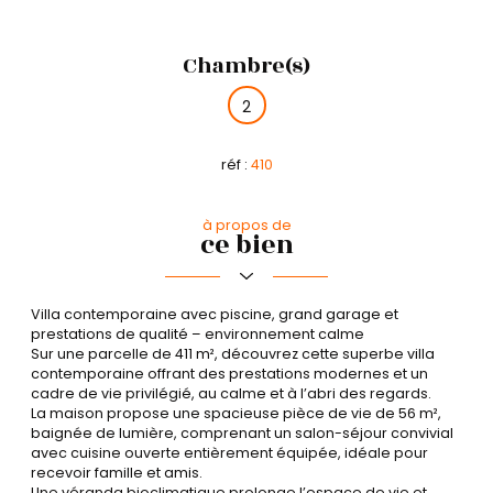
Chambre(s)
2
réf :
410
à propos de
ce bien
Villa contemporaine avec piscine, grand garage et
prestations de qualité – environnement calme
Sur une parcelle de 411 m², découvrez cette superbe villa
contemporaine offrant des prestations modernes et un
cadre de vie privilégié, au calme et à l’abri des regards.
La maison propose une spacieuse pièce de vie de 56 m²,
baignée de lumière, comprenant un salon-séjour convivial
avec cuisine ouverte entièrement équipée, idéale pour
recevoir famille et amis.
Une véranda bioclimatique prolonge l’espace de vie et