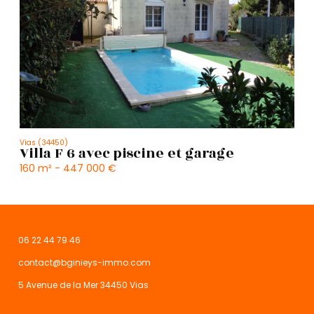
Vias (34450)
Villa F 6 avec piscine et garage
160 m² -
447 000 €
06 22 44 79 46
contact@bginieys-immo.com
5 Avenue de la Mer 34450 Vias