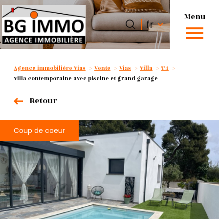
Menu
Langue
Langue
fr
0
fr
Accueil
Agence immobilière Vias
Vente
Vias
Villa
T4
Villa contemporaine avec piscine et grand garage
Retour
Coup de coeur