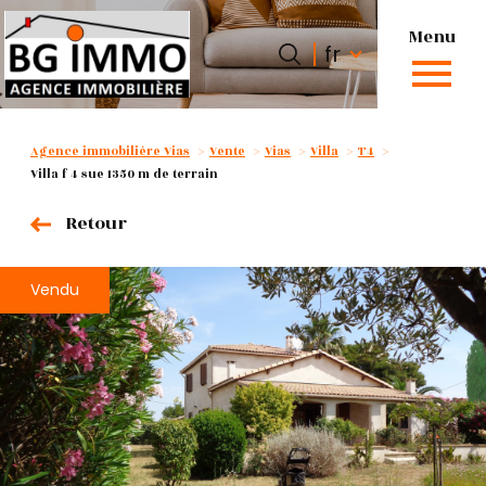
Menu
Langue
Langue
fr
0
fr
Accueil
Agence immobilière Vias
Vente
Vias
Villa
T4
Villa f 4 sue 1350 m de terrain
Retour
Vendu