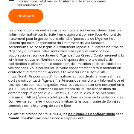
informations relatives au traitement de mes données
personnelles **
envoyer
Les informations recueillies sur ce formulaire sont enregistrées dans un
fichier informatisé par La Boite Immo agissant comme Sous-traitant du
traitement pour la gestion de la clientèle/prospects de l'Agence / du
Réseau qui reste Responsable du Traitement de vos Données
personnelles. La base légale du traitement repose sur l'intérêt légitime de
l'Agence / du Réseau. Elles sont conservées jusqu'à demande de
suppression et sont destinées à l'Agence / au Réseau. Conformément à la
loi « informatique et libertés », vous disposez des droits d’accès, de
rectification, d’effacement, d’opposition, de limitation et de portabilité de
vos données. Vous pouvez retirer votre consentement à tout moment en
contactant directement l’Agence / Le Réseau. Consultez le site
https://cnil.fr/fr
pour plus d’informations sur vos droits. Si vous estimez,
après avoir contacté l'Agence / le Réseau, que vos droits « Informatique et
Libertés » ne sont pas respectés, vous pouvez adresser une réclamation à
la CNIL. Nous vous informons de l’existence de la liste d'opposition au
démarchage téléphonique « Bloctel », sur laquelle vous pouvez vous
inscrire ici :
https://www.bloctel.gouv.fr
. Dans le cadre de la protection des
Données personnelles, nous vous invitons à ne pas inscrire de Données
sensibles dans le champ de saisie libre.
Ce site est protégé par reCAPTCHA, les
Politiques de Confidentialité
et es
Conditions d'utilisation
de Google s'appliquent.