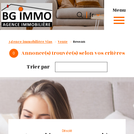
Menu
Langue
Langue
fr
0
fr
Accueil
Agence immobilière Vias
Vente
Bessan
Annonce(s) trouvée(s) selon vos critères
0
Trier par
Désolé